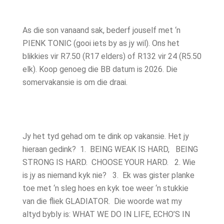
As die son vanaand sak, bederf jouself met ‘n
PIENK TONIC (gooi iets by as jy wil). Ons het
blikkies vir R7.50 (R17 elders) of R132 vir 24 (R5.50
elk). Koop genoeg die BB datum is 2026. Die
somervakansie is om die draai.
Jy het tyd gehad om te dink op vakansie. Het jy
hieraan gedink? 1. BEING WEAK IS HARD, BEING
STRONG IS HARD. CHOOSE YOUR HARD. 2. Wie
is jy as niemand kyk nie? 3. Ek was gister planke
toe met ‘n sleg hoes en kyk toe weer ‘n stukkie
van die fliek GLADIATOR. Die woorde wat my
altyd bybly is: WHAT WE DO IN LIFE, ECHO’S IN