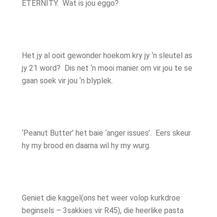
ETERNITY. Wat is jou eggo?
Het jy al ooit gewonder hoekom kry jy ‘n sleutel as
jy 21 word? Dis net ‘n mooi manier om vir jou te se
gaan soek vir jou ‘n blyplek.
‘Peanut Butter’ het baie ‘anger issues’. Eers skeur
hy my brood en daarna wil hy my wurg.
Geniet die kaggel(ons het weer volop kurkdroe
beginsels – 3sakkies vir R45), die heerlike pasta