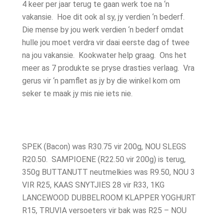
4 keer per jaar terug te gaan werk toe na ‘n
vakansie. Hoe dit ook al sy, jy verdien ‘n bederf.
Die mense by jou werk verdien ‘n bederf omdat
hulle jou moet verdra vir daai eerste dag of twee
na jou vakansie. Kookwater help graag. Ons het
meer as 7 produkte se pryse drasties verlaag. Vra
gerus vir ‘n pamflet as jy by die winkel kom om
seker te maak jy mis nie iets nie.
SPEK (Bacon) was R30.75 vir 200g, NOU SLEGS
R20.50. SAMPIOENE (R22.50 vir 200g) is terug,
350g BUTTANUTT neutmelkies was R9.50, NOU 3
VIR R25, KAAS SNYTJIES 28 vir R33, 1KG
LANCEWOOD DUBBELROOM KLAPPER YOGHURT
R15, TRUVIA versoeters vir bak was R25 – NOU