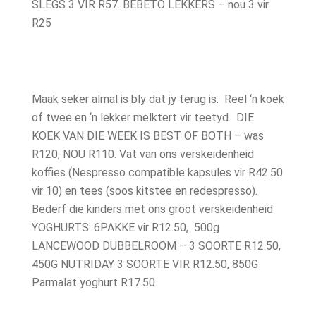
SLEGS 3 VIR R57. BEBETO LEKKERS – nou 3 vir
R25
Maak seker almal is bly dat jy terug is. Reel ‘n koek
of twee en ‘n lekker melktert vir teetyd. DIE
KOEK VAN DIE WEEK IS BEST OF BOTH – was
R120, NOU R110. Vat van ons verskeidenheid
koffies (Nespresso compatible kapsules vir R42.50
vir 10) en tees (soos kitstee en redespresso).
Bederf die kinders met ons groot verskeidenheid
YOGHURTS: 6PAKKE vir R12.50, 500g
LANCEWOOD DUBBELROOM – 3 SOORTE R12.50,
450G NUTRIDAY 3 SOORTE VIR R12.50, 850G
Parmalat yoghurt R17.50.