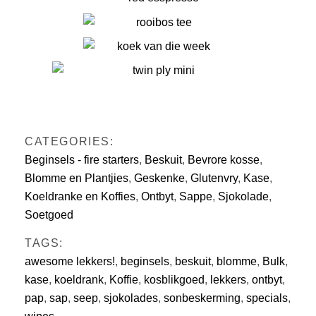
CATEGORIES:
Beginsels - fire starters
,
Beskuit
,
Bevrore kosse
,
Blomme en Plantjies
,
Geskenke
,
Glutenvry
,
Kase
,
Koeldranke en Koffies
,
Ontbyt
,
Sappe
,
Sjokolade
,
Soetgoed
TAGS:
awesome lekkers!
,
beginsels
,
beskuit
,
blomme
,
Bulk
,
kase
,
koeldrank
,
Koffie
,
kosblikgoed
,
lekkers
,
ontbyt
,
pap
,
sap
,
seep
,
sjokolades
,
sonbeskerming
,
specials
,