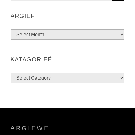
A
R
ARGIEF
C
H
KATAGORIEË
ARGIEWE