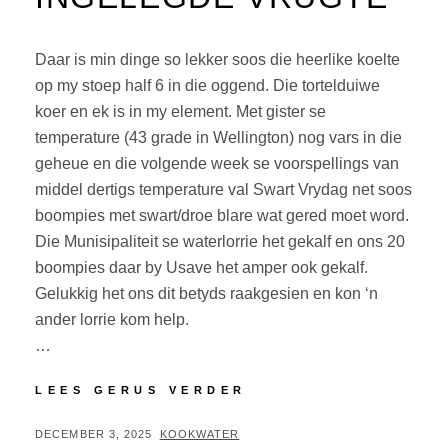
Daar is min dinge so lekker soos die heerlike koelte
op my stoep half 6 in die oggend. Die tortelduiwe
koer en ek is in my element. Met gister se
temperature (43 grade in Wellington) nog vars in die
geheue en die volgende week se voorspellings van
middel dertigs temperature val Swart Vrydag net soos
boompies met swart/droe blare wat gered moet word.
Die Munisipaliteit se waterlorrie het gekalf en ons 20
boompies daar by Usave het amper ook gekalf.
Gelukkig het ons dit betyds raakgesien en kon ‘n
ander lorrie kom help.
…
LEES GERUS VERDER
DECEMBER 3, 2025
KOOKWATER