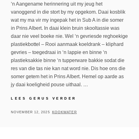
‘n Aangename herinnering uit my jeug het
vanoggend in die stort by my opgekom. Daai kosblik
wat my ma vir my ingepak het in Sub A in die somer
in Prins Albert. In daai klein bruin skooltassie was
daar nie veel boeke nie. Wel ‘n gevriesde reghoekige
plastiekbottel – Rooi aanmaak koeldrank – kliphard
gevries – toegedraai in ‘n lappie en binne ‘n
plastieksakkie binne ‘n tupperware bakkie sodat die
res van die tas nie kan nat word nie. Dis hoe ons die
somer getem het in Prins Albert. Hemel op aarde as
jy daai koeligheid pouse uithaal. …
LEES GERUS VERDER
NOVEMBER 12, 2025
KOOKWATER