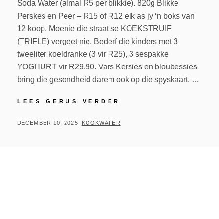
Soda Water (almal R5 per blikkie). 820g Blikke
Perskes en Peer – R15 of R12 elk as jy ‘n boks van
12 koop. Moenie die straat se KOEKSTRUIF
(TRIFLE) vergeet nie. Bederf die kinders met 3
tweeliter koeldranke (3 vir R25), 3 sespakke
YOGHURT vir R29.90. Vars Kersies en bloubessies
bring die gesondheid darem ook op die spyskaart. …
LEES GERUS VERDER
DECEMBER 10, 2025
KOOKWATER