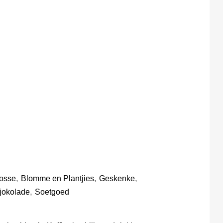
,
,
,
kosse
Blomme en Plantjies
Geskenke
,
jokolade
Soetgoed