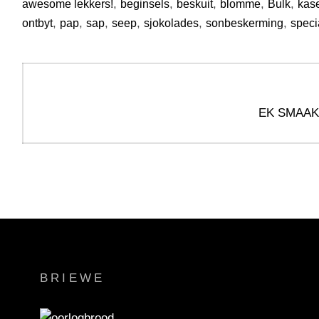
,
,
,
,
,
awesome lekkers!
beginsels
beskuit
blomme
Bulk
kas
,
,
,
,
,
,
ontbyt
pap
sap
seep
sjokolades
sonbeskerming
speci
EK SMAAK
BRIEWE