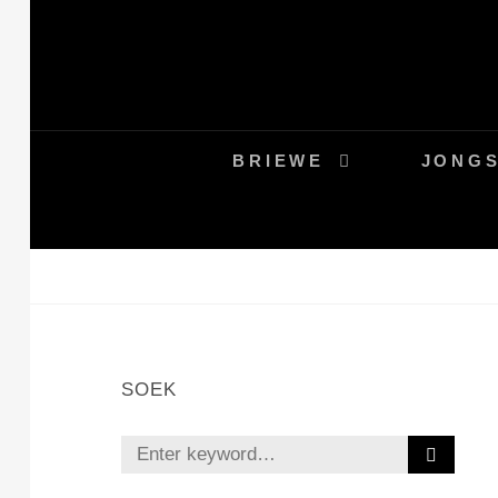
BRIEWE
JONGS
SOEK
S
E
A