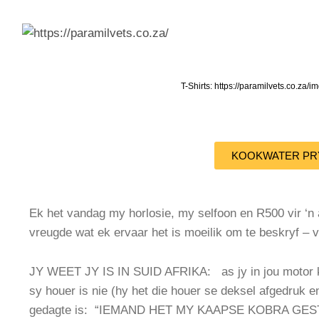
T-Shirts: https://paramilvets.co.za
KOOKWATER PR
Ek het vandag my horlosie, my selfoon en R500 vir ‘n
vreugde wat ek ervaar het is moeilik om te beskryf – v
JY WEET JY IS IN SUID AFRIKA: as jy in jou motor kli
sy houer is nie (hy het die houer se deksel afgedruk en
gedagte is: “IEMAND HET MY KAAPSE KOBRA GES