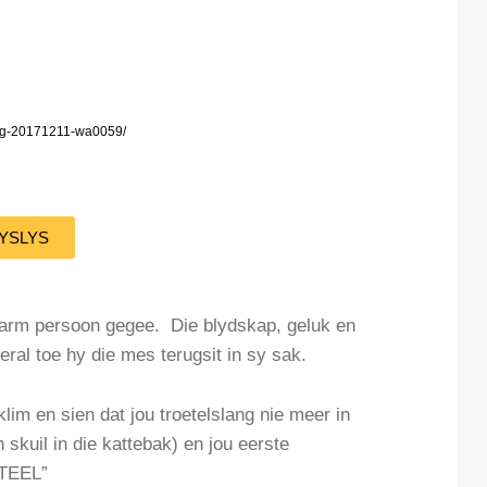
/img-20171211-wa0059/
YSLYS
 arm persoon gegee. Die blydskap, geluk en
eral toe hy die mes terugsit in sy sak.
m en sien dat jou troetelslang nie meer in
 skuil in die kattebak) en jou eerste
TEEL”