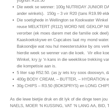
yoghurt R16.50
Die week se wenner: 100g NUTRIDAY JUNIOR DAI
ander winkels). 150g – 3 vir R20 (tans R19.99 eld
Die soetighede in Wellington se Kookwater Winke
reuse MELKTERT (R112) WORD NIE GEKLOP NIE. 
verorber (ek moes darem met die familie ook deel).
Kaaskoekskywe en Cupcakes laat my mond water. D
Bakoondjie wat nou hul meesterstukke by ons ve
hierdie week se wenner van die koek. Vir elke ko
Winkel, kry jy ‘n kans in die weeklikse trekking v
die kompetisie aan is.
5 liter sap R52.50. (as jy iets kry soos dooswyn, 
400g BODY CREAM, – BUTTER, – HYDRATION ens. 
30g CHIPS – R3.50 (BOKSPRYS) en LONG CHIPS 
As die lewe bietjie druk en dit lyk of die dinge teen 
NAELS, MOER ‘N KUSSING, VAT ‘N LANG AA, BID, 