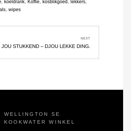
,
,
,
,
,
e
koeldrank
Koffie
kosblikgoed
lekkers
,
als
wipes
NEXT
 JOU STUKKEND – DJOU LEKKE DING.
WELLINGTON SE
KOOKWATER WINKEL