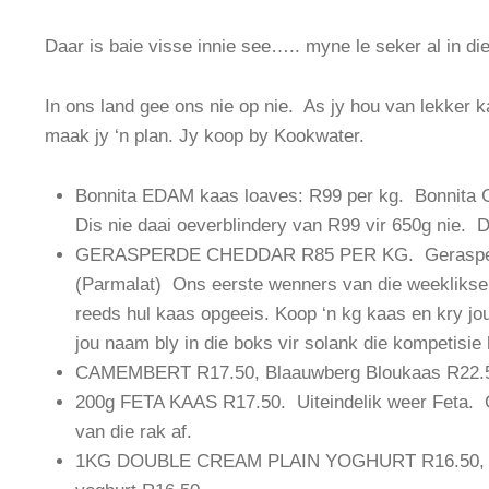
Daar is baie visse innie see….. myne le seker al in di
In ons land gee ons nie op nie. As jy hou van lekker k
maak jy ‘n plan. Jy koop by Kookwater.
Bonnita EDAM kaas loaves: R99 per kg. Bonnita G
Dis nie daai oeverblindery van R99 vir 650g nie. 
GERASPERDE CHEDDAR R85 PER KG. Gerasper
(Parmalat) Ons eerste wenners van die weeklikse
reeds hul kaas opgeeis. Koop ‘n kg kaas en kry jou
jou naam bly in die boks vir solank die kompetis
CAMEMBERT R17.50, Blaauwberg Bloukaas R22.
200g FETA KAAS R17.50. Uiteindelik weer Feta. Gou
van die rak af.
1KG DOUBLE CREAM PLAIN YOGHURT R16.50, 1KG 