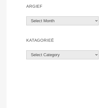
R
ARGIEF
C
H
KATAGORIEË