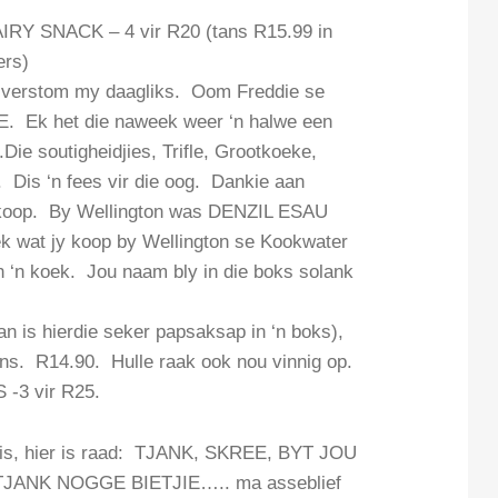
RY SNACK – 4 vir R20 (tans R15.99 in
ers)
l verstom my daagliks. Oom Freddie se
Ek het die naweek weer ‘n halwe een
Die soutigheidjies, Trifle, Grootkoeke,
is ‘n fees vir die oog. Dankie aan
rkoop. By Wellington was DENZIL ESAU
ek wat jy koop by Wellington se Kookwater
an ‘n koek. Jou naam bly in die boks solank
dan is hierdie seker papsaksap in ‘n boks),
R14.90. Hulle raak ook nou vinnig op.
-3 vir R25.
jou is, hier is raad: TJANK, SKREE, BYT JOU
TJANK NOGGE BIETJIE….. ma asseblief