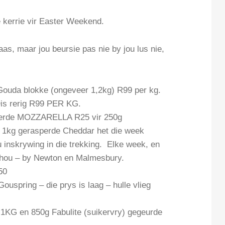
e kerrie vir Easter Weekend.
aas, maar jou beursie pas nie by jou lus nie,
ouda blokke (ongeveer 1,2kg) R99 per kg.
Dis rerig R99 PER KG.
de MOZZARELLA R25 vir 250g
 1kg gerasperde Cheddar het die week
 inskrywing in die trekking. Elke week, en
ie hou – by Newton en Malmesbury.
50
spring – die prys is laag – hulle vlieg
en 850g Fabulite (suikervry) gegeurde